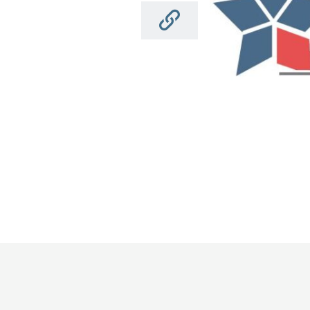
electoral 2023 del
Primer Tribunal
Electoral de la Región
Metropolitana
Noticias