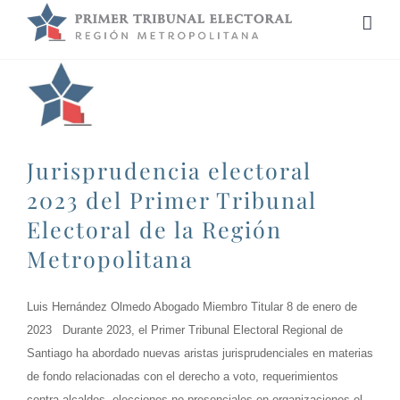
Saltar
al
prudencia
contenido
oral
3
l
er
nal
oral
Jurisprudencia electoral
la
ón
2023 del Primer Tribunal
politana
Electoral de la Región
ias
Metropolitana
Luis Hernández Olmedo Abogado Miembro Titular 8 de enero de
2023 Durante 2023, el Primer Tribunal Electoral Regional de
Santiago ha abordado nuevas aristas jurisprudenciales en materias
de fondo relacionadas con el derecho a voto, requerimientos
contra alcaldes, elecciones no presenciales en organizaciones el