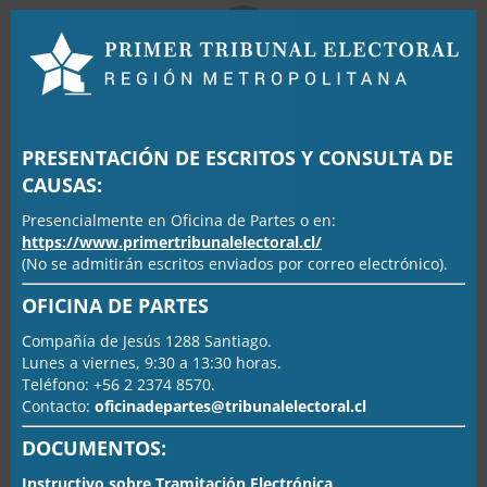
Clos
this
mod
municipales
PRESENTACIÓN DE ESCRITOS Y CONSULTA DE
CAUSAS:
Presencialmente en Oficina de Partes o en:
https://www.primertribunalelectoral.cl/
(No se admitirán escritos enviados por correo electrónico).
consejeros regionales
OFICINA DE PARTES
Compañía de Jesús 1288 Santiago.
Lunes a viernes, 9:30 a 13:30 horas.
Teléfono: +56 2 2374 8570.
Contacto:
oficinadepartes@tribunalelectoral.cl
primarias alcalde
DOCUMENTOS:
Instructivo sobre Tramitación Electrónica