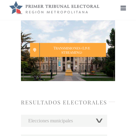
Saltar
al
contenido
Transmisiones (Live
streaming)
RESULTADOS ELECTORALES