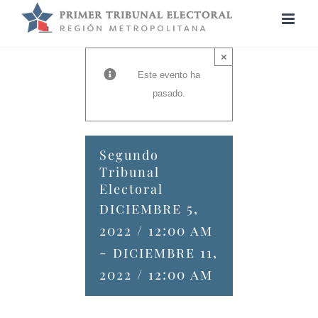
Saltar
al
contenido
×
Este evento ha
pasado.
Segundo
Tribunal
Electoral
diciembre 5,
2022 / 12:00 am
-
diciembre 11,
2022 / 12:00 am