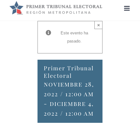
Saltar
al
contenido
×
Este evento ha
pasado.
Primer Tribunal
Electoral
noviembre 28,
2022 / 12:00 am
-
diciembre 4,
2022 / 12:00 am