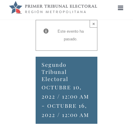
Saltar
al
contenido
×
Este evento ha
pasado.
Segundo
Tribunal
Electoral
octubre 10,
2022 / 12:00 am
-
octubre 16,
2022 / 12:00 am